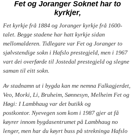
Fet og Joranger
Soknet har to
kyrkjer,
Fet kyrkje frå 1884 og Joranger kyrkje frå 1600-
talet. Begge stadene har hatt kyrkje sidan
mellomalderen. Tidlegare var Fet og Joranger to
sjølvstendige sokn i Hafslo prestegjeld, men i 1967
vart dei overførde til Jostedal prestegjeld og slegne
saman til eitt sokn.
Av stadnamn ut i bygda kan me nemna Falkagjerdet,
Veo, Morki, Li, Bruheim, Sønnesyn, Melheim Fet og
Høgi: I Lambhaug var det butikk og
postkontor. Nyevegen som kom i 1987 gjer at få
køyrer innom bygdasentrumet på Lambhaug no
lenger, men har du køyrt buss på strekninga Hafslo