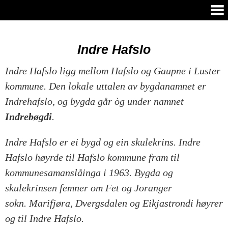
Indre Hafslo
Indre Hafslo ligg mellom Hafslo og
Gaupne
i Luster
kommune. Den lokale uttalen av bygdanamnet er
Indrehafslo, og bygda går òg under namnet
Indrebøgdi
.
Indre Hafslo er ei bygd og ein skulekrins. Indre
Hafslo høyrde til
Hafslo
kommune fram til
kommunesamanslåinga i 1963. Bygda og
skulekrinsen femner om
Fet og Joranger
sokn.
Marifjøra,
Dvergsdalen og Eikjastrondi høyrer
og til Indre Hafslo.