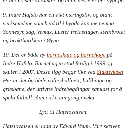
er det no selt to tomter, og ei av desse er det bygt på.
9. Indre Hafslo har eit rikt næringsliv, og blant
verksemdene som held til i bygda kan me nemna
Sønnesyn sag, Vemax, Luster trelastlager, steinbrotet
og bruktbutikken i Øyna.
10. Det er både ny
barneskule og barnehage
på
Indre Hafslo. Barnehagen stod ferdig i 1999 og
skulen i 2007. Desse ligg begge like ved
Slaktehuset
.
Her er det òg både volleyballnett, ballbinge og
grusbane, der utflytte indrebøgdingar samlast for å
spela fotball sånn cirka ein gong i veka.
Lytt til Hafslovalsen.
Hafslovalsen er laga av Edvard Veum. Vart skriven