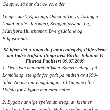
Gaupne, så har du nok vore der.
Lenger aust: Kjørlaug, Opheim, Tørvi, Joranger
(lokal uttale: Jørongo), Sviggaplassane, La,
Marifjøra Hunshamar, Dvergsdalane og
Eikjastrondi.
Så kjem dei ti tinga du (sannsynlegvis) ikkje visste
om Indre Hafslo: (Sogn avis Birthe Johanne F.
Finstad Publisert 09.07.2009
1. Den siste matvarebutikken  Samvirkelaget på
Lambhaug  stengde for godt på midten av 1990-
talet. No må indrebøgdingane til Gaupne eller
Hafslo for å kjøpa matvarene sine.
2. Bygda har eige spelemannslag, du kjenner
kanskje refrenget: «Indre Hafslo Spelemannslag,