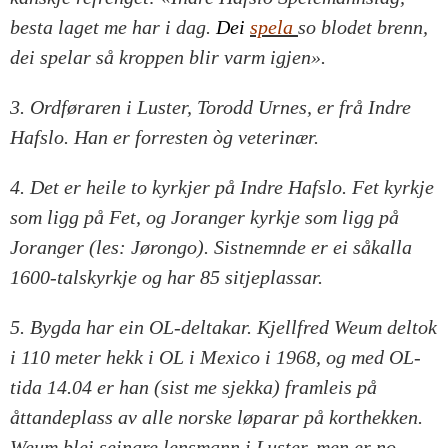
besta laget me har i dag.
Dei
spela
so blodet brenn
,
dei spelar så kroppen blir varm igjen».
3. Ordføraren i Luster, Torodd Urnes, er frå Indre
Hafslo. Han er forresten òg veterinær.
4. Det er heile to kyrkjer på Indre Hafslo. Fet kyrkje
som ligg på Fet, og Joranger kyrkje som ligg på
Joranger (les: Jørongo). Sistnemnde er ei såkalla
1600-talskyrkje og har 85 sitjeplassar.
5. Bygda har ein OL-deltakar. Kjellfred Weum deltok
i 110 meter hekk i OL i Mexico i 1968, og med OL-
tida 14.04 er han (sist me sjekka) framleis på
åttandeplass av alle norske løparar på korthekken.
Weum blei seinare lensmann i Luster, men er no