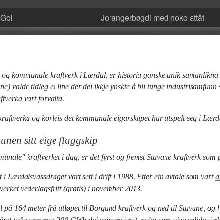
 Gol
Jorangerbøgdi med noko attåt
 og kommunale kraftverk i Lærdal, er historia ganske unik samanlik
 valde tidleg ei line der dei ikkje ynskte å bli tunge industrisamf
ftverka vart forvalta.
kraftverka og korleis det kommunale eigarskapet har utspelt seg i Lærd
en sitt eige flaggskip
unale" kraftverket i dag, er det fyrst og fremst
Stuvane kraftverk
som p
i Lærdalsvassdraget vart sett i drift i 1988. Etter ein avtale som vart gj
erket vederlagsfritt (gratis) i november 2013.
ll på 164 meter frå utløpet til Borgund kraftverk og ned til Stuvane, og 
 året (ofte opp mot 200 GWh dei seinare åra), noko som gjev solide, årl