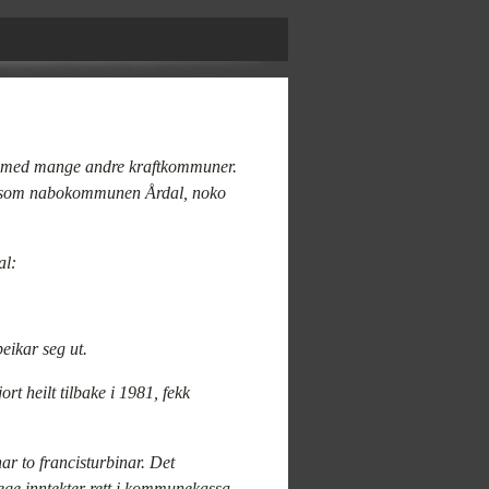
na med mange andre kraftkommuner.
unn som nabokommunen Årdal, noko
al:
eikar seg ut.
ort heilt tilbake i 1981, fekk
har to francisturbinar. Det
ege inntekter rett i kommunekassa.