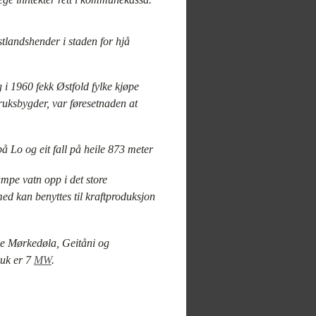
stlandshender i staden for hjå
 i 1960 fekk Østfold fylke kjøpe
ksbygder, var føresetnaden at
 på Lo og eit fall på heile 873 meter
umpe vatn opp i det store
ed kan benyttes til kraftproduksjon
ene Mørkedøla, Geitåni og
ruk er 7
MW
.