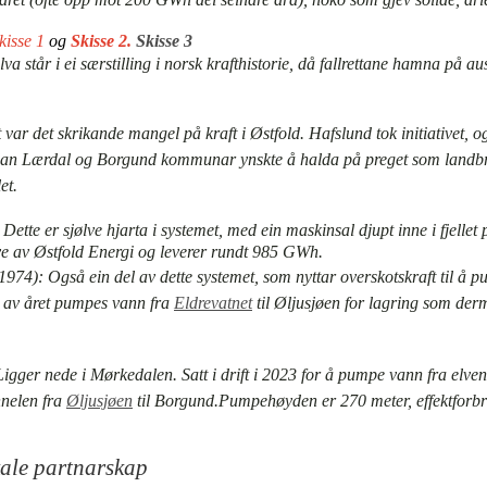
kisse 1
og
Skisse
2
.
Skisse 3
a står i ei særstilling i norsk krafthistorie, då fallrettane hamna på au
var det skrikande mangel på kraft i Østfold. Hafslund tok initiativet, og
an Lærdal og Borgund kommunar ynskte å halda på preget som landbru
et.
Dette er sjølve hjarta i systemet, med ein maskinsal djupt inne i fjellet
ve av Østfold Energi og leverer rundt 985 GWh.
1974)
:
Også ein del av dette systemet, som nyttar overskotskraft til å p
 av året pumpes vann fra
Eldrevatnet
til Øljusjøen for lagring som derm
Ligger nede i Mørkedalen. Satt i drift i 2023 for å pumpe vann fra elv
nnelen fra
Øljusjøen
til Borgund.
Pumpehøyden er 270 meter, effektforb
kale partnarskap