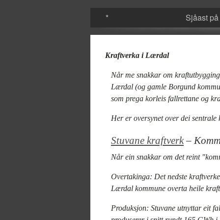
*
Sjåast på
Kraftverka i Lærdal
Når me snakkar om kraftutbygging
Lærdal (og gamle Borgund kommune)
som prega korleis fallrettane og kra
Her er oversynet over dei sentrale 
Stuvane kraftverk
– Kommun
Når ein snakkar om det reint "komm
Overtakinga:
Det nedste kraftverket 
Lærdal kommune overta heile kraftv
Produksjon:
Stuvane utnyttar eit fa
produserer i snitt rundt 165 GWh i