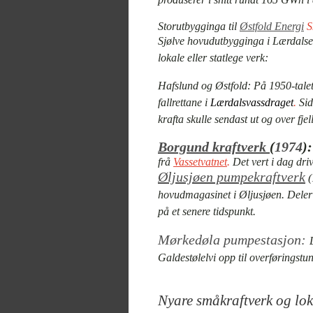
Storutbygginga til
Østfold Energi
S
Sjølve hovudutbygginga i Lærdalselv
lokale eller statlege verk:
Hafslund og Østfold:
På 1950-talet 
fallrettane i
Lærdalsvassdraget
.
Sid
krafta skulle sendast ut og over fjell
Borgund kraftverk
(
1974
):
frå
Vassetvatnet
.
Det vert i dag dri
Øljusjøen pumpekraftverk
(
hovudmagasinet i Øljusjøen. Deler
på et senere tidspunkt.
Mørkedøla pumpestasjon:
Galdestølelvi opp til overføringstu
Nyare småkraftverk og lo